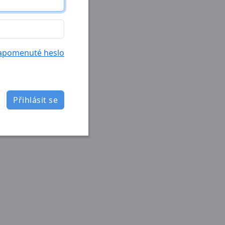
apomenuté heslo
Přihlásit se