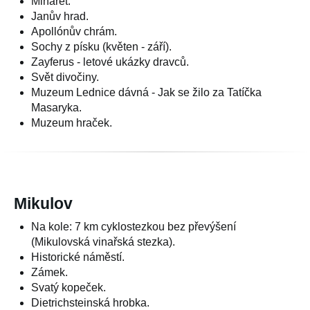
Minaret.
Janův hrad.
Apollónův chrám.
Sochy z písku (květen - září).
Zayferus - letové ukázky dravců.
Svět divočiny.
Muzeum Lednice dávná - Jak se žilo za Tatíčka
Masaryka.
Muzeum hraček.
Mikulov
Na kole: 7 km cyklostezkou bez převýšení
(Mikulovská vinařská stezka).
Historické náměstí.
Zámek.
Svatý kopeček.
Dietrichsteinská hrobka.