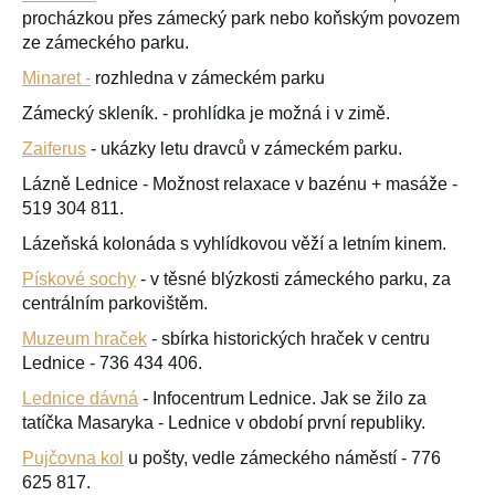
procházkou přes zámecký park nebo koňským povozem
ze zámeckého parku.
Minaret -
rozhledna v zámeckém parku
Zámecký skleník. - prohlídka je možná i v zimě.
Zaiferus
- ukázky letu dravců v zámeckém parku.
Lázně Lednice - Možnost relaxace v bazénu + masáže -
519 304 811.
Lázeňská kolonáda s vyhlídkovou věží a letním kinem.
Pískové sochy
- v těsné blýzkosti zámeckého parku, za
centrálním parkovištěm.
Muzeum hraček
- sbírka historických hraček v centru
Lednice - 736 434 406.
Lednice dávná
- Infocentrum Lednice. Jak se žilo za
tatíčka Masaryka - Lednice v období první republiky.
Pujčovna kol
u pošty, vedle zámeckého náměstí - 776
625 817.