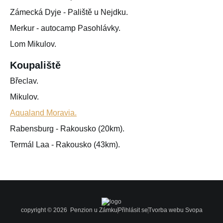
Zámecká Dyje - Paliště u Nejdku.
Merkur - autocamp Pasohlávky.
Lom Mikulov.
Koupaliště
Břeclav.
Mikulov.
Aqualand Moravia.
Rabensburg - Rakousko (20km).
Termál Laa - Rakousko (43km).
copyright © 2026
Penzion u Zámku
Přihlásit se
Tvorba webu
Svopa