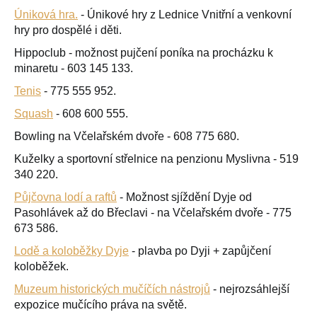
Úniková hra.
- Únikové hry z Lednice Vnitřní a venkovní
hry pro dospělé i děti.
Hippoclub - možnost pujčení poníka na procházku k
minaretu - 603 145 133.
Tenis
- 775 555 952.
Squash
- 608 600 555.
Bowling na Včelařském dvoře - 608 775 680.
Kuželky a sportovní střelnice na penzionu Myslivna - 519
340 220.
Půjčovna lodí a raftů
- Možnost sjíždění Dyje od
Pasohlávek až do Břeclavi - na Včelařském dvoře - 775
673 586.
Lodě a koloběžky Dyje
- plavba po Dyji + zapůjčení
koloběžek.
Muzeum historických mučíčích nástrojů
- nejrozsáhlejší
expozice mučícího práva na světě.