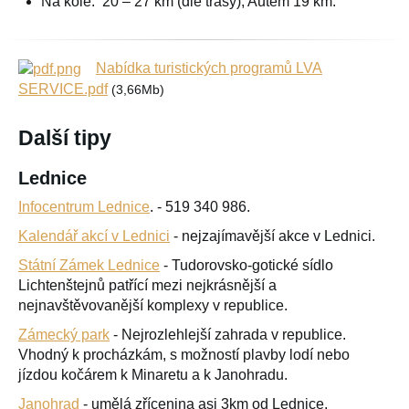
Na kole: 20 – 27 km (dle trasy), Autem 19 km.
Nabídka turistických programů LVA
SERVICE.pdf
(3,66Mb)
Další tipy
Lednice
Infocentrum Lednice
. - 519 340 986.
Kalendář akcí v Lednici
- nejzajímavější akce v Lednici.
Státní Zámek Lednice
- Tudorovsko-gotické sídlo
Lichtenštejnů patřící mezi nejkrásnější a
nejnavštěvovanější komplexy v republice.
Zámecký park
- Nejrozlehlejší zahrada v republice.
Vhodný k procházkám, s možností plavby lodí nebo
jízdou kočárem k Minaretu a k Janohradu.
Janohrad
- umělá zřícenina asi 3km od Lednice,