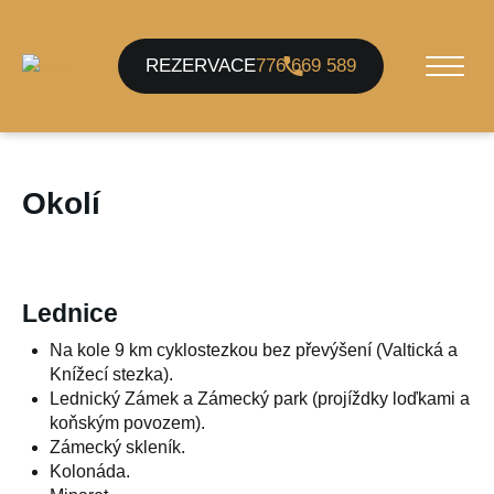
REZERVACE
776 669 589
Okolí
Lednice
Na kole 9 km cyklostezkou bez převýšení (Valtická a
Knížecí stezka).
Lednický Zámek a Zámecký park (projíždky loďkami a
koňským povozem).
Zámecký skleník.
Kolonáda.