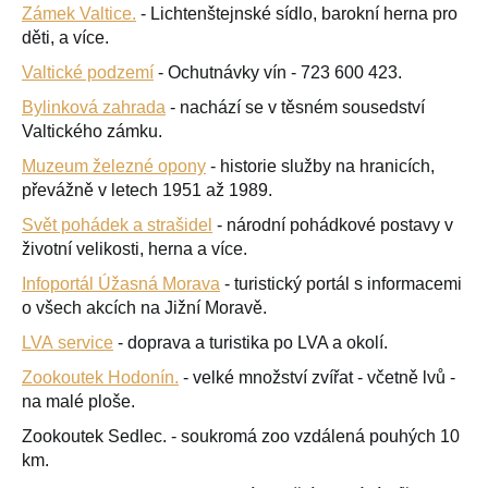
Zámek Valtice.
- Lichtenštejnské sídlo, barokní herna pro
děti, a více.
Valtické podzemí
- Ochutnávky vín - 723 600 423.
Bylinková zahrada
- nachází se v těsném sousedství
Valtického zámku.
Muzeum železné opony
- historie služby na hranicích,
převážně v letech 1951 až 1989.
Svět pohádek a strašidel
- národní pohádkové postavy v
životní velikosti, herna a více.
Infoportál Úžasná Morava
- turistický portál s informacemi
o všech akcích na Jižní Moravě.
LVA service
- doprava a turistika po LVA a okolí.
Zookoutek Hodonín.
- velké množství zvířat - včetně lvů -
na malé ploše.
Zookoutek Sedlec. - soukromá zoo vzdálená pouhých 10
km.