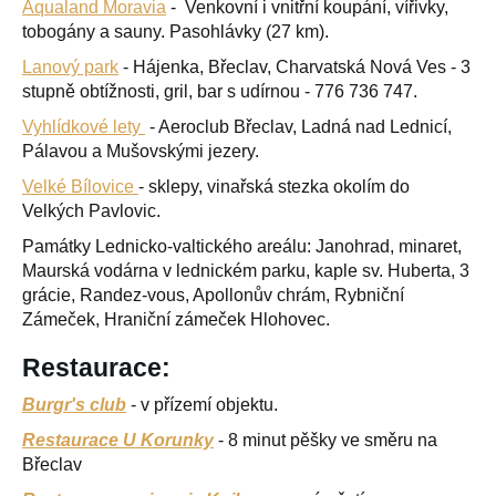
Aqualand Moravia
- Venkovní i vnitřní koupání, vířivky,
tobogány a sauny. Pasohlávky (27 km).
Lanový park
- Hájenka, Břeclav, Charvatská Nová Ves - 3
stupně obtížnosti, gril, bar s udírnou - 776 736 747.
Vyhlídkové lety
- Aeroclub Břeclav, Ladná nad Lednicí,
Pálavou a Mušovskými jezery.
Velké Bílovice
- sklepy, vinařská stezka okolím do
Velkých Pavlovic.
Památky Lednicko-valtického areálu: Janohrad, minaret,
Maurská vodárna v lednickém parku, kaple sv. Huberta, 3
grácie, Randez-vous, Apollonův chrám, Rybniční
Zámeček, Hraniční zámeček Hlohovec.
Restaurace:
Burgr's club
- v přízemí objektu.
Restaurace U Korunky
- 8 minut pěšky ve směru na
Břeclav