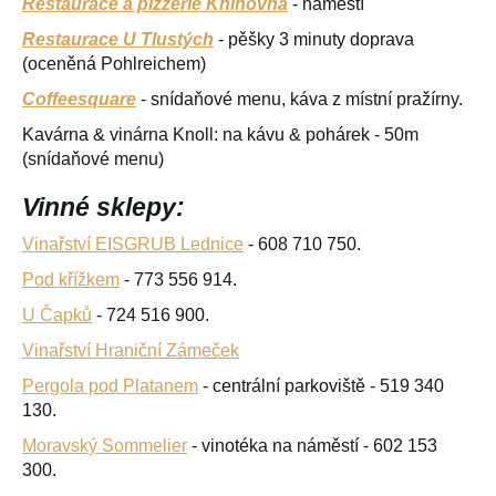
Restaurace a pizzerie Knihovna
- náměstí
Restaurace U Tlustých
- pěšky 3 minuty doprava
(oceněná Pohlreichem)
Coffeesquare
- snídaňové menu, káva z místní pražírny.
Kavárna & vinárna Knoll: na kávu & pohárek - 50m
(snídaňové menu)
Vinné sklepy:
Vinařství EISGRUB Lednice
- 608 710 750.
Pod křížkem
- 773 556 914.
U Čapků
- 724 516 900.
Vinařství Hraniční Zámeček
Pergola pod Platanem
- centrální parkoviště - 519 340
130.
Moravský Sommelier
- vinotéka na náměstí - 602 153
300.